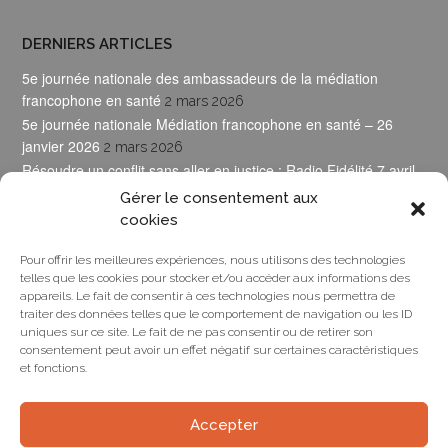
DERNIERS ARTICLES
5e journée nationale des ambassadeurs de la médiation
francophone en santé
2 mars 2026
5e journée nationale Médiation francophone en santé – 26
janvier 2026
2 mars 2026
Résoudre un conflit sans aller en justice : Radio Fidélité 7 avril
2025
17 avril 2025
Gérer le consentement aux
cookies
SUIVEZ-MOI SUR LINKEDIN
Pour offrir les meilleures expériences, nous utilisons des technologies
telles que les cookies pour stocker et/ou accéder aux informations des
appareils. Le fait de consentir à ces technologies nous permettra de
traiter des données telles que le comportement de navigation ou les ID
uniques sur ce site. Le fait de ne pas consentir ou de retirer son
consentement peut avoir un effet négatif sur certaines caractéristiques
et fonctions.
Accepter